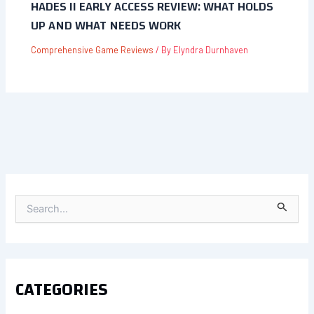
HADES II EARLY ACCESS REVIEW: WHAT HOLDS
UP AND WHAT NEEDS WORK
Comprehensive Game Reviews
/ By
Elyndra Durnhaven
S
E
A
R
C
H
F
CATEGORIES
O
R
: