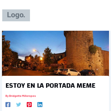
Skip
to
content
ESTOY EN LA PORTADA MEME
By
Bridgette Milleropes